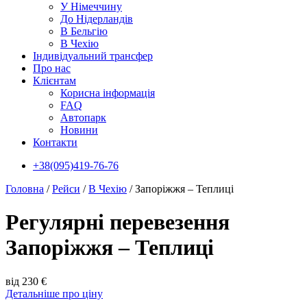
У Нiмеччину
До Нідерландів
В Бельгію
В Чехiю
Індивідуальний трансфер
Про нас
Клієнтам
Корисна інформація
FAQ
Автопарк
Новини
Контакти
+38(095)419-76-76
Головна
/
Рейси
/
В Чехiю
/
Запоріжжя – Теплиці
Регулярні перевезення
Запоріжжя – Теплиці
від 230 €
Детальніше про ціну