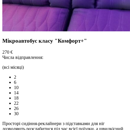
Мікроавтобус класу "Комфорт+"
270 €
Числа відправлення:
(всі місяці)
2
6
10
14
18
22
26
30
Просторі сидіння-реклайнери з підставками для ніг
дозволяють розслабитися під час всієї поїздки, а швидкісний