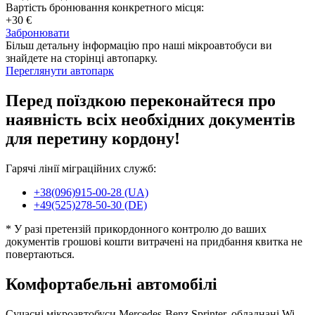
Вартість бронювання конкретного місця:
+30 €
Забронювати
Більш детальну інформацію про наші мікроавтобуси ви
знайдете на сторінці автопарку.
Переглянути автопарк
Перед поїздкою переконайтеся про
наявність всіх необхідних документів
для перетину кордону!
Гарячі лінії міграційних служб:
+38(096)915-00-28 (UA)
+49(525)278-50-30 (DE)
* У разі претензій прикордонного контролю до ваших
документів грошові кошти витрачені на придбання квитка не
повертаються.
Комфортабельні автомобілі
Сучасні мікроавтобуси Mercedes-Benz Sprinter, обладнані Wi-