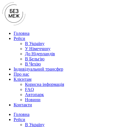
Перейти
до
вмісту
Головна
Рейси
В Україну
У Нiмеччину
До Нідерландів
В Бельгію
В Чехiю
Індивідуальний трансфер
Про нас
Клієнтам
Корисна інформація
FAQ
Автопарк
Новини
Контакти
Головна
Рейси
В Україну