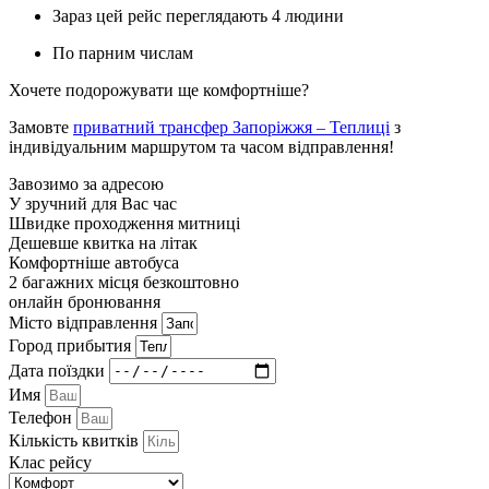
Зараз цей рейс переглядають 4 людини
По парним числам
Хочете подорожувати ще комфортніше?
Замовте
приватний трансфер Запоріжжя – Теплиці
з
індивідуальним маршрутом та часом відправлення!
Завозимо за адресою
У зручний для Вас час
Швидке проходження митниці
Дешевше квитка на літак
Комфортніше автобуса
2 багажних місця безкоштовно
онлайн бронювання
Мiсто вiдправлення
Город прибытия
Дата поїздки
Имя
Телефон
Кількість квитків
Клас рейсу