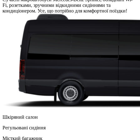
Fi, розетками, зручними відкидними сидіннями та
кондиціонером. Усе, що потрібно для комфортної поїздки!
Шкіряний салон
Регульованi сидіння
Місткий багажник