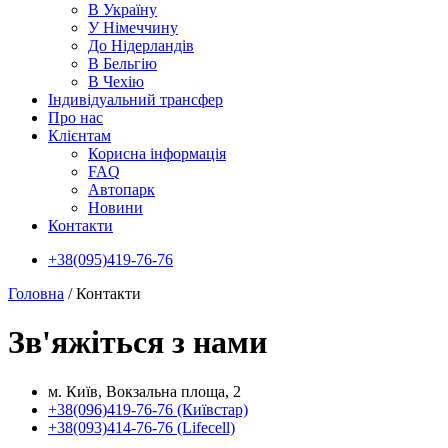
В Україну
У Нiмеччину
До Нідерландів
В Бельгію
В Чехiю
Індивідуальний трансфер
Про нас
Клієнтам
Корисна інформація
FAQ
Автопарк
Новини
Контакти
+38(095)419-76-76
Головна
/
Контакти
Зв'яжіться з нами
м. Київ, Вокзальна площа, 2
+38(096)419-76-76 (Київстар)
+38(093)414-76-76 (Lifecell)