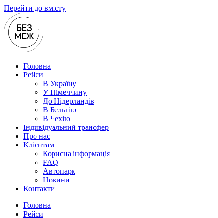
Перейти до вмісту
Головна
Рейси
В Україну
У Нiмеччину
До Нідерландів
В Бельгію
В Чехiю
Індивідуальний трансфер
Про нас
Клієнтам
Корисна інформація
FAQ
Автопарк
Новини
Контакти
Головна
Рейси