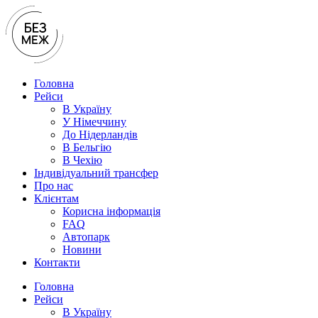
Перейти
до
вмісту
Головна
Рейси
В Україну
У Нiмеччину
До Нідерландів
В Бельгію
В Чехiю
Індивідуальний трансфер
Про нас
Клієнтам
Корисна інформація
FAQ
Автопарк
Новини
Контакти
Головна
Рейси
В Україну