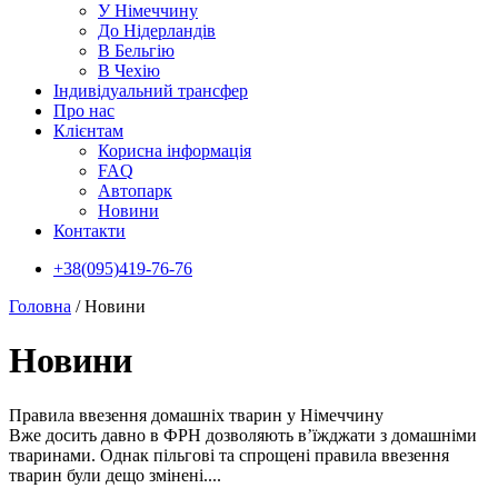
У Нiмеччину
До Нідерландів
В Бельгію
В Чехiю
Індивідуальний трансфер
Про нас
Клієнтам
Корисна інформація
FAQ
Автопарк
Новини
Контакти
+38(095)419-76-76
Головна
/
Новини
Новини
Правила ввезення домашніх тварин у Німеччину
Вже досить давно в ФРН дозволяють в’їжджати з домашніми
тваринами. Однак пільгові та спрощені правила ввезення
тварин були дещо змінені....