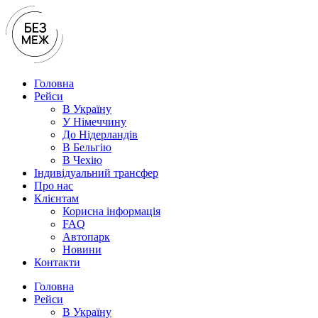
Перейти
до
вмісту
Головна
Рейси
В Україну
У Нiмеччину
До Нідерландів
В Бельгію
В Чехiю
Індивідуальний трансфер
Про нас
Клієнтам
Корисна інформація
FAQ
Автопарк
Новини
Контакти
Головна
Рейси
В Україну