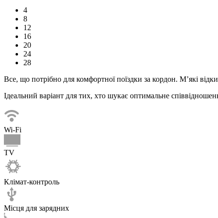
4
8
12
16
20
24
28
Все, що потрібно для комфортної
поїздки
за кордон. М’які відк
Ідеальний варіант для тих, хто шукає оптимальне співвідношенн
Wi-Fi
TV
Клімат-контроль
Місця для зарядних