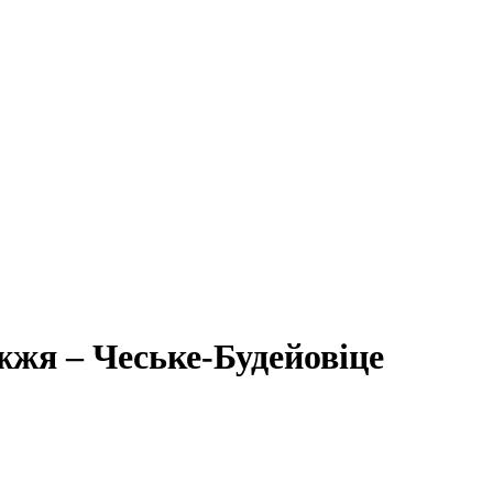
жжя – Чеське-Будейовіце