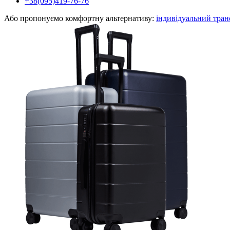
+38(095)419-76-76
Або пропонуємо комфортну альтернативу:
індивідуальний тран