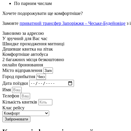
По парним числам
Хочете подорожувати ще комфортніше?
Замовте
приватний трансфер Запоріжжя – Чеське-Будейовіце
з 
Завозимо за адресою
У зручний для Вас час
Швидке проходження митниці
Дешевше квитка на літак
Комфортніше автобуса
2 багажних місця безкоштовно
онлайн бронювання
Мiсто вiдправлення
Город прибытия
Дата поїздки
Имя
Телефон
Кількість квитків
Клас рейсу
Забронювати