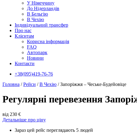
У Нiмеччину
До Нідерландів
В Бельгію
В Чехiю
Індивідуальний трансфер
Про нас
Клієнтам
Корисна інформація
FAQ
Автопарк
Новини
Контакти
+38(095)419-76-76
Головна
/
Рейси
/
В Чехiю
/
Запоріжжя – Чеське-Будейовіце
Регулярні перевезення Запорі
від 230 €
Детальніше про ціну
Зараз цей рейс переглядають 5 людей