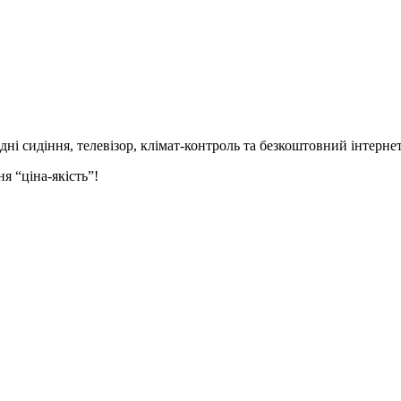
идні сидіння,
телевізор,
клімат-контроль та безкоштовний інтернет
я “ціна-якість”!