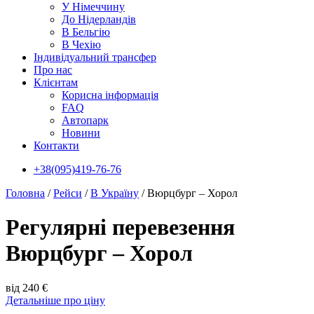
У Нiмеччину
До Нідерландів
В Бельгію
В Чехiю
Індивідуальний трансфер
Про нас
Клієнтам
Корисна інформація
FAQ
Автопарк
Новини
Контакти
+38(095)419-76-76
Головна
/
Рейси
/
В Україну
/
Вюрцбург – Хорол
Регулярні перевезення
Вюрцбург – Хорол
від 240 €
Детальніше про ціну