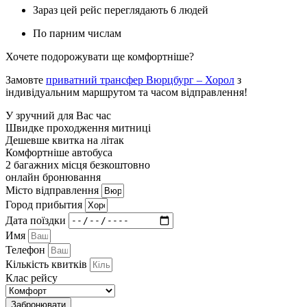
Зараз цей рейс переглядають 6 людей
По парним числам
Хочете подорожувати ще комфортніше?
Замовте
приватний трансфер Вюрцбург – Хорол
з
індивідуальним маршрутом та часом відправлення!
У зручний для Вас час
Швидке проходження митниці
Дешевше квитка на літак
Комфортніше автобуса
2 багажних місця безкоштовно
онлайн бронювання
Мiсто вiдправлення
Город прибытия
Дата поїздки
Имя
Телефон
Кількість квитків
Клас рейсу
Забронювати