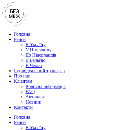
Перейти
до
вмісту
Головна
Рейси
В Україну
У Нiмеччину
До Нідерландів
В Бельгію
В Чехiю
Індивідуальний трансфер
Про нас
Клієнтам
Корисна інформація
FAQ
Автопарк
Новини
Контакти
Головна
Рейси
В Україну