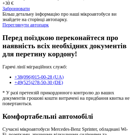
+30 €
Забронювати
Більш детальну інформацію про наші мікроавтобуси ви
знайдете на сторінці автопарку.
Переглянути автопарк
Перед поїздкою переконайтеся про
наявність всіх необхідних документів
для перетину кордону!
Гарячі лінії міграційних служб:
+38(096)915-00-28 (UA)
+49(525)278-50-30 (DE)
* У разі претензій прикордонного контролю до ваших
документів грошові кошти витрачені на придбання квитка не
повертаються.
Комфортабельні автомобілі
Сучасні мікроавтобуси Mercedes-Benz Sprinter, обладнані Wi-
Fi, розетками, зручними відкидними сидіннями та