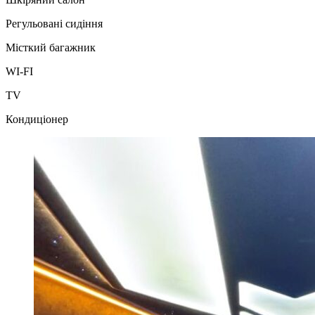
Регульованi сидіння
Місткий багажник
WI-FI
TV
Кондиціонер