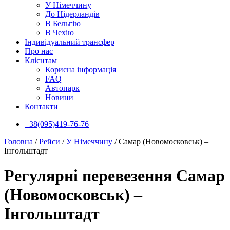
У Нiмеччину
До Нідерландів
В Бельгію
В Чехiю
Індивідуальний трансфер
Про нас
Клієнтам
Корисна інформація
FAQ
Автопарк
Новини
Контакти
+38(095)419-76-76
Головна
/
Рейси
/
У Нiмеччину
/
Самар (Новомосковськ) –
Інгольштадт
Регулярні перевезення Самар
(Новомосковськ) –
Інгольштадт