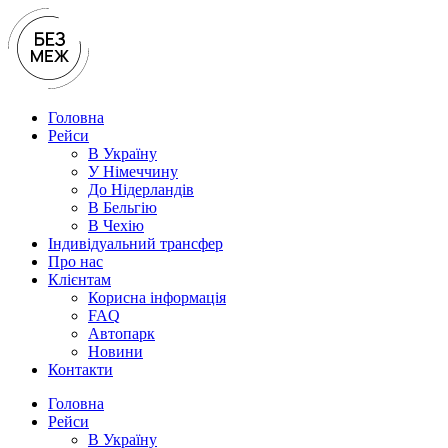
Перейти
до
вмісту
Головна
Рейси
В Україну
У Нiмеччину
До Нідерландів
В Бельгію
В Чехiю
Індивідуальний трансфер
Про нас
Клієнтам
Корисна інформація
FAQ
Автопарк
Новини
Контакти
Головна
Рейси
В Україну