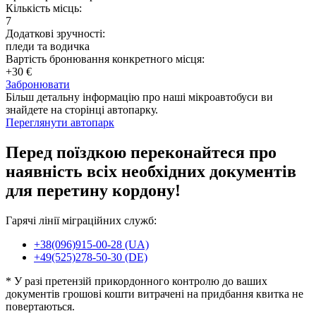
Кількість місць:
7
Додаткові зручності:
пледи та водичка
Вартість бронювання конкретного місця:
+30 €
Забронювати
Більш детальну інформацію про наші мікроавтобуси ви
знайдете на сторінці автопарку.
Переглянути автопарк
Перед поїздкою переконайтеся про
наявність всіх необхідних документів
для перетину кордону!
Гарячі лінії міграційних служб:
+38(096)915-00-28 (UA)
+49(525)278-50-30 (DE)
* У разі претензій прикордонного контролю до ваших
документів грошові кошти витрачені на придбання квитка не
повертаються.