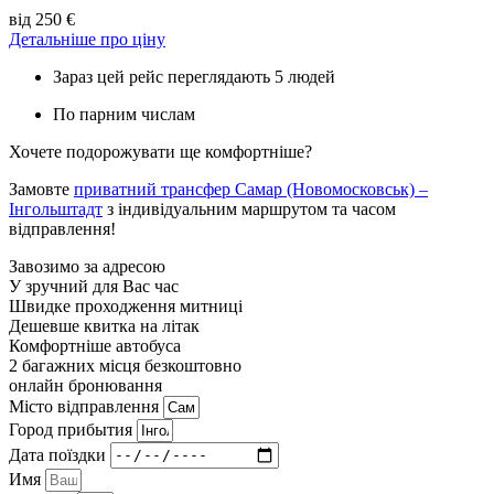
від 250 €
Детальніше про ціну
Зараз цей рейс переглядають 5 людей
По парним числам
Хочете подорожувати ще комфортніше?
Замовте
приватний трансфер Самар (Новомосковськ) –
Інгольштадт
з індивідуальним маршрутом та часом
відправлення!
Завозимо за адресою
У зручний для Вас час
Швидке проходження митниці
Дешевше квитка на літак
Комфортніше автобуса
2 багажних місця безкоштовно
онлайн бронювання
Мiсто вiдправлення
Город прибытия
Дата поїздки
Имя