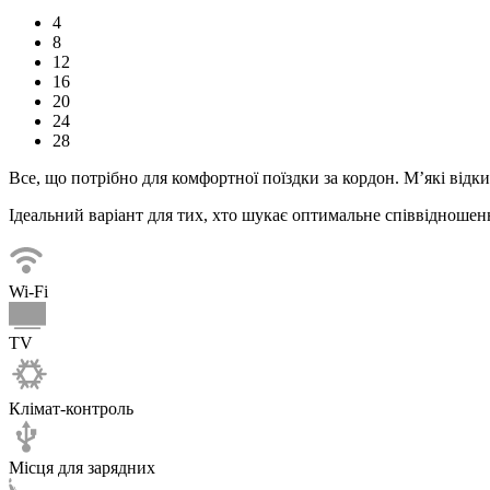
4
8
12
16
20
24
28
Все, що потрібно для комфортної
поїздки
за кордон. М’які відк
Ідеальний варіант для тих, хто шукає оптимальне співвідношенн
Wi-Fi
TV
Клімат-контроль
Місця для зарядних