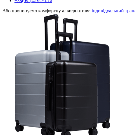
+38(095)419-76-76
Або пропонуємо комфортну альтернативу:
індивідуальний тран