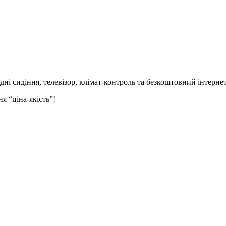
идні сидіння,
телевізор,
клімат-контроль та безкоштовний інтернет
я “ціна-якість”!