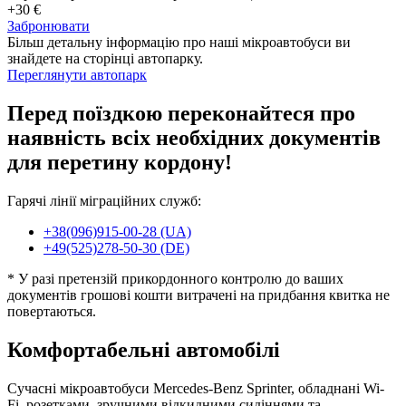
+30 €
Забронювати
Більш детальну інформацію про наші мікроавтобуси ви
знайдете на сторінці автопарку.
Переглянути автопарк
Перед поїздкою переконайтеся про
наявність всіх необхідних документів
для перетину кордону!
Гарячі лінії міграційних служб:
+38(096)915-00-28 (UA)
+49(525)278-50-30 (DE)
* У разі претензій прикордонного контролю до ваших
документів грошові кошти витрачені на придбання квитка не
повертаються.
Комфортабельні автомобілі
Сучасні мікроавтобуси Mercedes-Benz Sprinter, обладнані Wi-
Fi, розетками, зручними відкидними сидіннями та