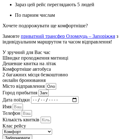
Зараз цей рейс переглядають 5 людей
По парним числам
Хочете подорожувати ще комфортніше?
Замовте
приватний трансфер Оломоуць – Запоріжжя
з
індивідуальним маршрутом та часом відправлення!
У зручний для Вас час
Швидке проходження митниці
Дешевше квитка на літак
Комфортніше автобуса
2 багажних місця безкоштовно
онлайн бронювання
Мiсто вiдправлення
Город прибытия
Дата поїздки
Имя
Телефон
Кількість квитків
Клас рейсу
Забронювати