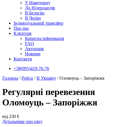
У Нiмеччину
До Нідерландів
В Бельгію
В Чехiю
Індивідуальний трансфер
Про нас
Клієнтам
Корисна інформація
FAQ
Автопарк
Новини
Контакти
+38(095)419-76-76
Головна
/
Рейси
/
В Україну
/
Оломоуць – Запоріжжя
Регулярні перевезення
Оломоуць – Запоріжжя
від 230 €
Детальніше про ціну