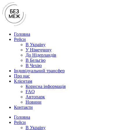
Перейти
до
вмісту
Головна
Рейси
В Україну
У Нiмеччину
До Нідерландів
В Бельгію
В Чехiю
Індивідуальний трансфер
Про нас
Клієнтам
Корисна інформація
FAQ
Автопарк
Новини
Контакти
Головна
Рейси
В Україну