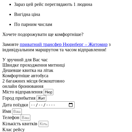
Зараз цей рейс переглядають 1 людина
Вигідна ціна
По парним числам
Хочете подорожувати ще комфортніше?
Замовте
приватний трансфер Нюрнберг – Житомир
з
індивідуальним маршрутом та часом відправлення!
У зручний для Вас час
Швидке проходження митниці
Дешевше квитка на літак
Комфортніше автобуса
2 багажних місця безкоштовно
онлайн бронювання
Мiсто вiдправлення
Город прибытия
Дата поїздки
Имя
Телефон
Кількість квитків
Клас рейсу