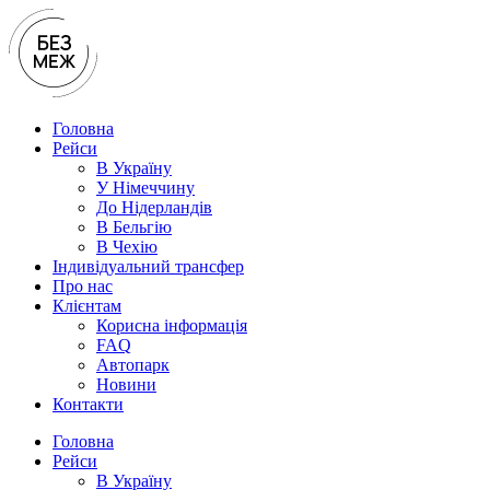
Перейти
до
вмісту
Головна
Рейси
В Україну
У Нiмеччину
До Нідерландів
В Бельгію
В Чехiю
Індивідуальний трансфер
Про нас
Клієнтам
Корисна інформація
FAQ
Автопарк
Новини
Контакти
Головна
Рейси
В Україну