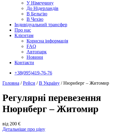
У Нiмеччину
До Нідерландів
В Бельгію
В Чехiю
Індивідуальний трансфер
Про нас
Клієнтам
Корисна інформація
FAQ
Автопарк
Новини
Контакти
+38(095)419-76-76
Головна
/
Рейси
/
В Україну
/
Нюрнберг – Житомир
Регулярні перевезення
Нюрнберг – Житомир
від 200 €
Детальніше про ціну