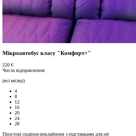
Мікроавтобус класу "Комфорт+"
220 €
Числа відправлення:
(всі місяці)
4
8
12
16
20
24
28
Просторі сидіння-реклайнери з підставками для ніг