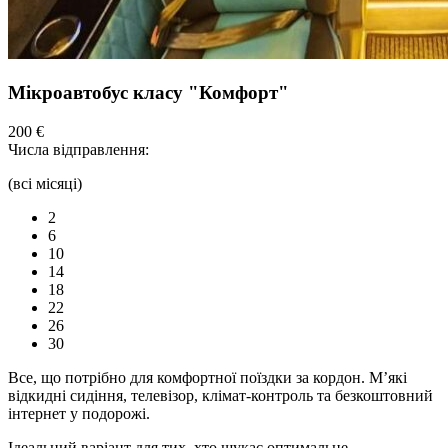
Мікроавтобус класу "Комфорт"
200 €
Числа відправлення:
(всі місяці)
2
6
10
14
18
22
26
30
Все, що потрібно для комфортної
поїздки
за кордон. М’які
відкидні сидіння,
телевізор,
клімат-контроль та безкоштовний
інтернет у подорожі.
Ідеальний варіант для тих, хто шукає оптимальне