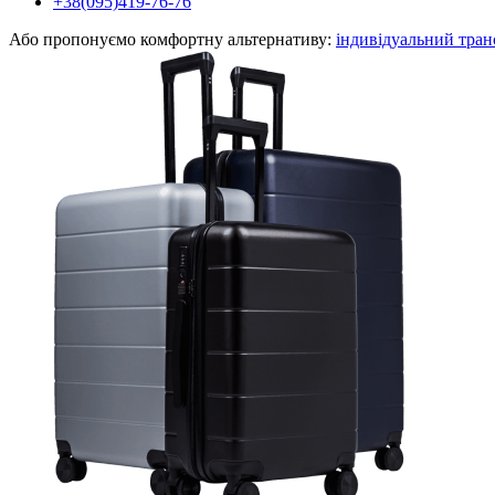
+38(095)419-76-76
Або пропонуємо комфортну альтернативу:
індивідуальний тран