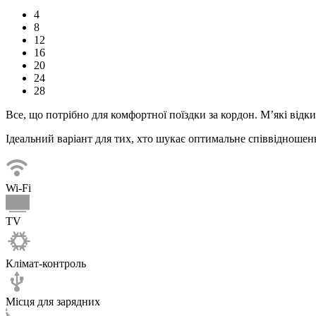
4
8
12
16
20
24
28
Все, що потрібно для комфортної
поїздки
за кордон. М’які відк
Ідеальний варіант для тих, хто шукає оптимальне співвідношенн
Wi-Fi
TV
Клімат-контроль
Місця для зарядних