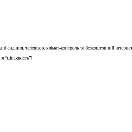
идні сидіння,
телевізор,
клімат-контроль та безкоштовний інтернет
я “ціна-якість”!