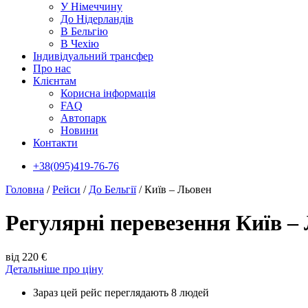
У Нiмеччину
До Нідерландів
В Бельгію
В Чехiю
Індивідуальний трансфер
Про нас
Клієнтам
Корисна інформація
FAQ
Автопарк
Новини
Контакти
+38(095)419-76-76
Головна
/
Рейси
/
До Бельгії
/
Київ – Льовен
Регулярні перевезення Київ –
від 220 €
Детальніше про ціну
Зараз цей рейс переглядають 8 людей