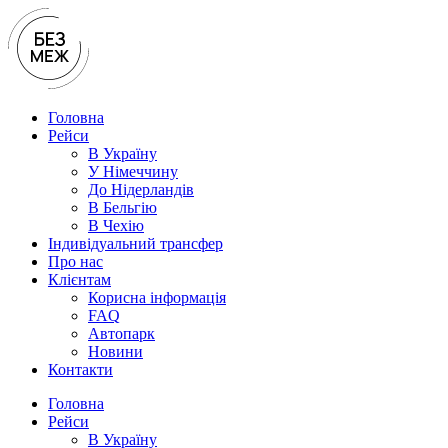
Перейти
до
вмісту
Головна
Рейси
В Україну
У Нiмеччину
До Нідерландів
В Бельгію
В Чехiю
Індивідуальний трансфер
Про нас
Клієнтам
Корисна інформація
FAQ
Автопарк
Новини
Контакти
Головна
Рейси
В Україну