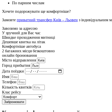
По парним числам
Хочете подорожувати ще комфортніше?
Замовте
приватний трансфер Київ – Льовен
з індивідуальним м
Завозимо за адресою
У зручний для Вас час
Швидке проходження митниці
Дешевше квитка на літак
Комфортніше автобуса
2 багажних місця безкоштовно
онлайн бронювання
Мiсто вiдправлення
Город прибытия
Дата поїздки
Имя
Телефон
Кількість квитків
Клас рейсу
Забронювати