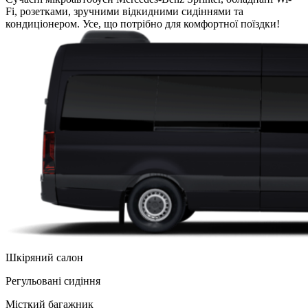
Fi, розетками, зручними відкидними сидіннями та
кондиціонером. Усе, що потрібно для комфортної поїздки!
Шкіряний салон
Регульованi сидіння
Місткий багажник