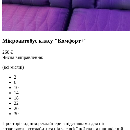
Мікроавтобус класу "Комфорт+"
260 €
Числа відправлення:
(всі місяці)
2
6
10
14
18
22
26
30
Просторі сидіння-реклайнери з підставками для ніг
дозволяють розслабитися під час всієї поїздки, а швидкісний