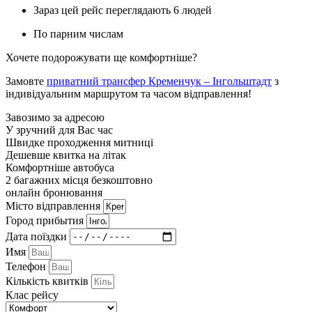
Зараз цей рейс переглядають 6 людей
По парним числам
Хочете подорожувати ще комфортніше?
Замовте
приватний трансфер Кременчук – Інгольштадт
з
індивідуальним маршрутом та часом відправлення!
Завозимо за адресою
У зручний для Вас час
Швидке проходження митниці
Дешевше квитка на літак
Комфортніше автобуса
2 багажних місця безкоштовно
онлайн бронювання
Мiсто вiдправлення
Город прибытия
Дата поїздки
Имя
Телефон
Кількість квитків
Клас рейсу