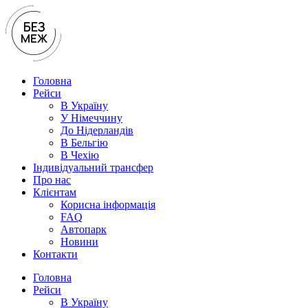
Перейти
до
вмісту
Головна
Рейси
В Україну
У Нiмеччину
До Нідерландів
В Бельгію
В Чехiю
Індивідуальний трансфер
Про нас
Клієнтам
Корисна інформація
FAQ
Автопарк
Новини
Контакти
Головна
Рейси
В Україну