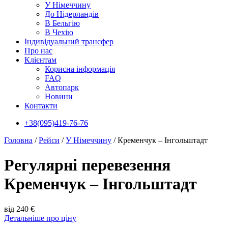
У Нiмеччину
До Нідерландів
В Бельгію
В Чехiю
Індивідуальний трансфер
Про нас
Клієнтам
Корисна інформація
FAQ
Автопарк
Новини
Контакти
+38(095)419-76-76
Головна
/
Рейси
/
У Нiмеччину
/
Кременчук – Інгольштадт
Регулярні перевезення
Кременчук – Інгольштадт
від 240 €
Детальніше про ціну