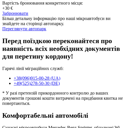
Вартість бронювання конкретного місця:
+30 €
Забронювати
Більш детальну інформацію про наші мікроавтобуси ви
знайдете на сторінці автопарку.
Переглянути автопарк
Перед поїздкою переконайтеся про
наявність всіх необхідних документів
для перетину кордону!
Гарячі лінії міграційних служб:
+38(096)915-00-28 (UA)
+49(525)278-50-30 (DE)
* У разі претензій прикордонного контролю до ваших
документів грошові кошти витрачені на придбання квитка не
повертаються.
Комфортабельні автомобілі
Сучасні мікроавтобуси Mercedes-Benz Sprinter, обладнані Wi-