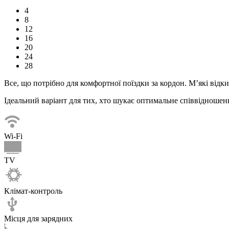
4
8
12
16
20
24
28
Все, що потрібно для комфортної
поїздки
за кордон. М’які відк
Ідеальний варіант для тих, хто шукає оптимальне співвідношенн
Wi-Fi
TV
Клімат-контроль
Місця для зарядних