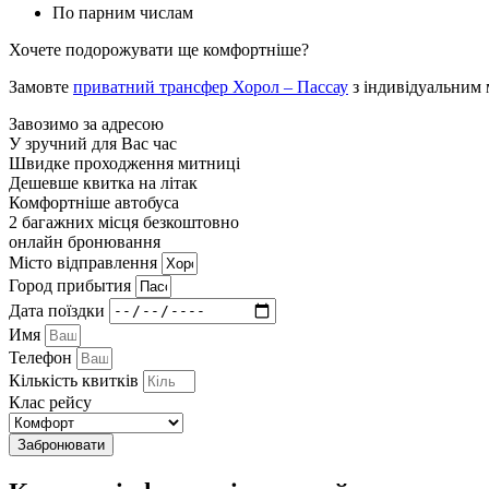
По парним числам
Хочете подорожувати ще комфортніше?
Замовте
приватний трансфер Хорол – Пассау
з індивідуальним 
Завозимо за адресою
У зручний для Вас час
Швидке проходження митниці
Дешевше квитка на літак
Комфортніше автобуса
2 багажних місця безкоштовно
онлайн бронювання
Мiсто вiдправлення
Город прибытия
Дата поїздки
Имя
Телефон
Кількість квитків
Клас рейсу
Забронювати