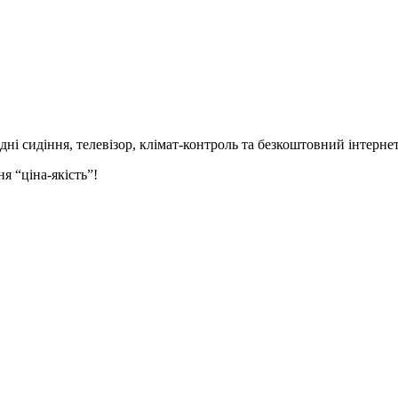
идні сидіння,
телевізор,
клімат-контроль та безкоштовний інтернет
я “ціна-якість”!