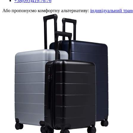
+38(095)419-76-76
Або пропонуємо комфортну альтернативу:
індивідуальний тран