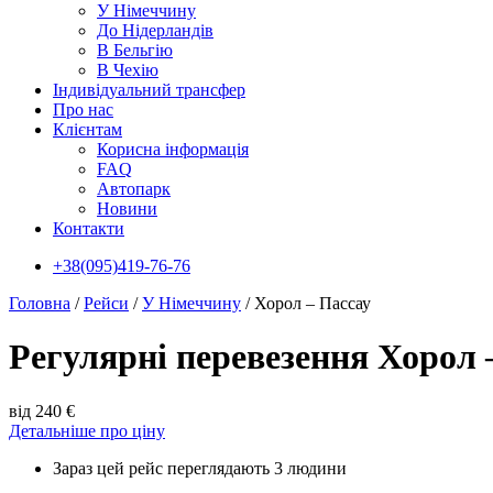
У Нiмеччину
До Нідерландів
В Бельгію
В Чехiю
Індивідуальний трансфер
Про нас
Клієнтам
Корисна інформація
FAQ
Автопарк
Новини
Контакти
+38(095)419-76-76
Головна
/
Рейси
/
У Нiмеччину
/
Хорол – Пассау
Регулярні перевезення Хорол 
від 240 €
Детальніше про ціну
Зараз цей рейс переглядають 3 людини