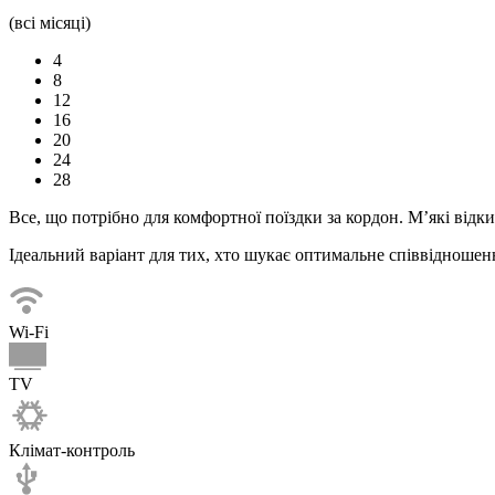
(всі місяці)
4
8
12
16
20
24
28
Все, що потрібно для комфортної
поїздки
за кордон. М’які відк
Ідеальний варіант для тих, хто шукає оптимальне співвідношенн
Wi-Fi
TV
Клімат-контроль