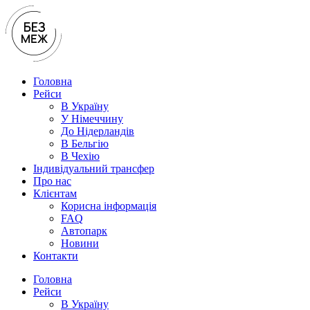
Перейти
до
вмісту
Головна
Рейси
В Україну
У Нiмеччину
До Нідерландів
В Бельгію
В Чехiю
Індивідуальний трансфер
Про нас
Клієнтам
Корисна інформація
FAQ
Автопарк
Новини
Контакти
Головна
Рейси
В Україну