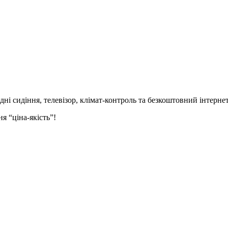
идні сидіння,
телевізор,
клімат-контроль та безкоштовний інтернет
я “ціна-якість”!