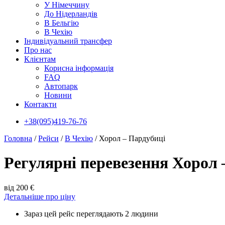
У Нiмеччину
До Нідерландів
В Бельгію
В Чехiю
Індивідуальний трансфер
Про нас
Клієнтам
Корисна інформація
FAQ
Автопарк
Новини
Контакти
+38(095)419-76-76
Головна
/
Рейси
/
В Чехiю
/
Хорол – Пардубиці
Регулярні перевезення Хорол 
від 200 €
Детальніше про ціну
Зараз цей рейс переглядають 2 людини