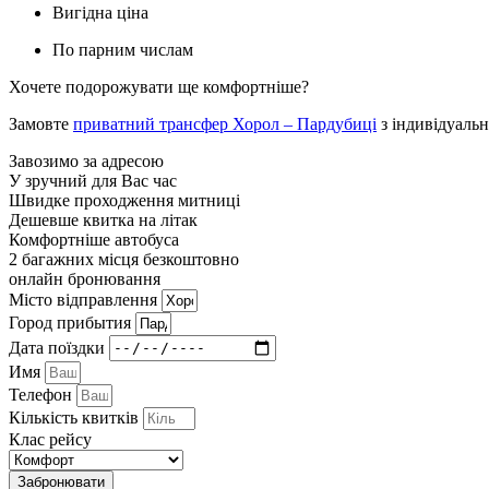
Вигідна ціна
По парним числам
Хочете подорожувати ще комфортніше?
Замовте
приватний трансфер Хорол – Пардубиці
з індивідуаль
Завозимо за адресою
У зручний для Вас час
Швидке проходження митниці
Дешевше квитка на літак
Комфортніше автобуса
2 багажних місця безкоштовно
онлайн бронювання
Мiсто вiдправлення
Город прибытия
Дата поїздки
Имя
Телефон
Кількість квитків
Клас рейсу
Забронювати