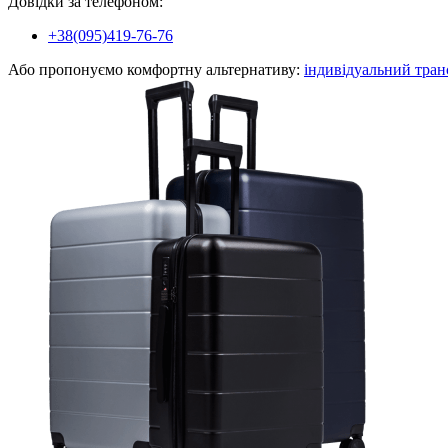
Довідки за телефоном:
+38(095)419-76-76
Або пропонуємо комфортну альтернативу:
індивідуальний тран