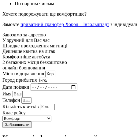
По парним числам
Хочете подорожувати ще комфортніше?
Замовте
приватний трансфер Хорол – Інгольштадт
з індивідуал
Завозимо за адресою
У зручний для Вас час
Швидке проходження митниці
Дешевше квитка на літак
Комфортніше автобуса
2 багажних місця безкоштовно
онлайн бронювання
Мiсто вiдправлення
Город прибытия
Дата поїздки
Имя
Телефон
Кількість квитків
Клас рейсу
Забронювати