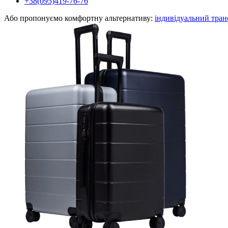
+38(095)419-76-76
Або пропонуємо комфортну альтернативу:
індивідуальний тран