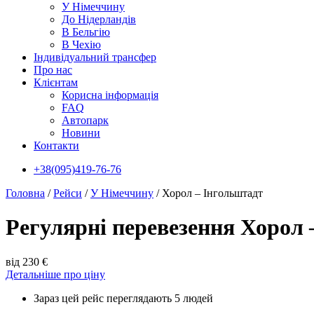
У Нiмеччину
До Нідерландів
В Бельгію
В Чехiю
Індивідуальний трансфер
Про нас
Клієнтам
Корисна інформація
FAQ
Автопарк
Новини
Контакти
+38(095)419-76-76
Головна
/
Рейси
/
У Нiмеччину
/
Хорол – Інгольштадт
Регулярні перевезення Хорол 
від 230 €
Детальніше про ціну
Зараз цей рейс переглядають 5 людей