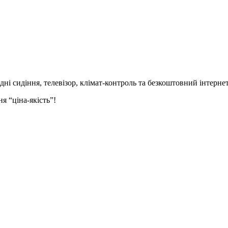
идні сидіння,
телевізор,
клімат-контроль та безкоштовний інтернет
я “ціна-якість”!