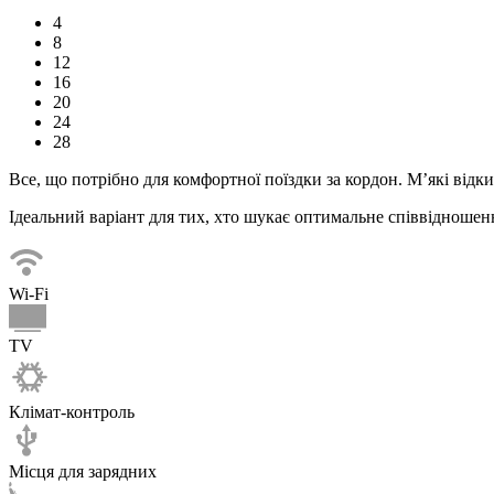
4
8
12
16
20
24
28
Все, що потрібно для комфортної
поїздки
за кордон. М’які відк
Ідеальний варіант для тих, хто шукає оптимальне співвідношенн
Wi-Fi
TV
Клімат-контроль
Місця для зарядних