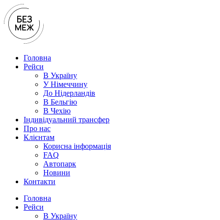
Перейти
до
вмісту
Головна
Рейси
В Україну
У Нiмеччину
До Нідерландів
В Бельгію
В Чехiю
Індивідуальний трансфер
Про нас
Клієнтам
Корисна інформація
FAQ
Автопарк
Новини
Контакти
Головна
Рейси
В Україну