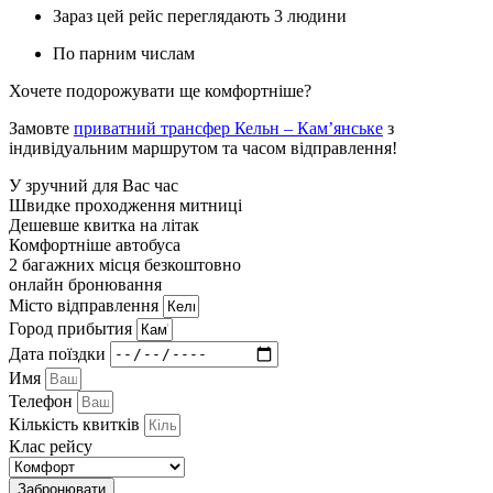
Зараз цей рейс переглядають 3 людини
По парним числам
Хочете подорожувати ще комфортніше?
Замовте
приватний трансфер Кельн – Кам’янське
з
індивідуальним маршрутом та часом відправлення!
У зручний для Вас час
Швидке проходження митниці
Дешевше квитка на літак
Комфортніше автобуса
2 багажних місця безкоштовно
онлайн бронювання
Мiсто вiдправлення
Город прибытия
Дата поїздки
Имя
Телефон
Кількість квитків
Клас рейсу
Забронювати