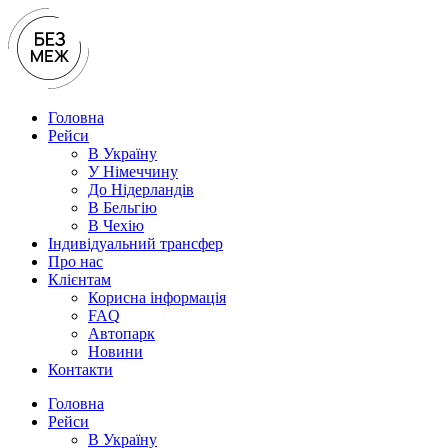
Перейти
до
вмісту
Головна
Рейси
В Україну
У Нiмеччину
До Нідерландів
В Бельгію
В Чехiю
Індивідуальний трансфер
Про нас
Клієнтам
Корисна інформація
FAQ
Автопарк
Новини
Контакти
Головна
Рейси
В Україну