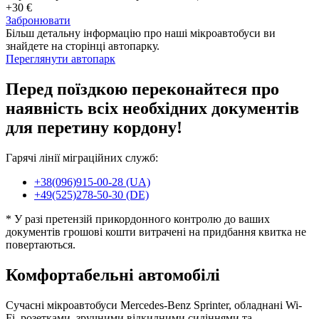
+30 €
Забронювати
Більш детальну інформацію про наші мікроавтобуси ви
знайдете на сторінці автопарку.
Переглянути автопарк
Перед поїздкою переконайтеся про
наявність всіх необхідних документів
для перетину кордону!
Гарячі лінії міграційних служб:
+38(096)915-00-28 (UA)
+49(525)278-50-30 (DE)
* У разі претензій прикордонного контролю до ваших
документів грошові кошти витрачені на придбання квитка не
повертаються.
Комфортабельні автомобілі
Сучасні мікроавтобуси Mercedes-Benz Sprinter, обладнані Wi-
Fi, розетками, зручними відкидними сидіннями та