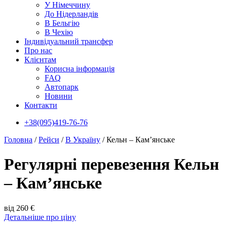
У Нiмеччину
До Нідерландів
В Бельгію
В Чехiю
Індивідуальний трансфер
Про нас
Клієнтам
Корисна інформація
FAQ
Автопарк
Новини
Контакти
+38(095)419-76-76
Головна
/
Рейси
/
В Україну
/
Кельн – Кам’янське
Регулярні перевезення Кельн
– Кам’янське
від 260 €
Детальніше про ціну