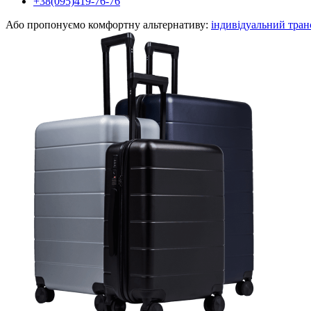
+38(095)419-76-76
Або пропонуємо комфортну альтернативу:
індивідуальний тран