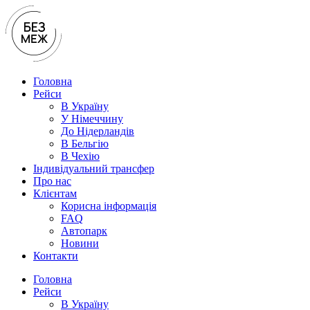
Перейти
до
вмісту
Головна
Рейси
В Україну
У Нiмеччину
До Нідерландів
В Бельгію
В Чехiю
Індивідуальний трансфер
Про нас
Клієнтам
Корисна інформація
FAQ
Автопарк
Новини
Контакти
Головна
Рейси
В Україну