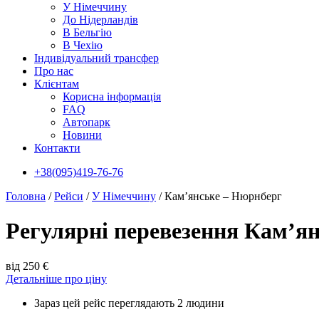
У Нiмеччину
До Нідерландів
В Бельгію
В Чехiю
Індивідуальний трансфер
Про нас
Клієнтам
Корисна інформація
FAQ
Автопарк
Новини
Контакти
+38(095)419-76-76
Головна
/
Рейси
/
У Нiмеччину
/
Кам’янське – Нюрнберг
Регулярні перевезення Кам’я
від 250 €
Детальніше про ціну
Зараз цей рейс переглядають 2 людини