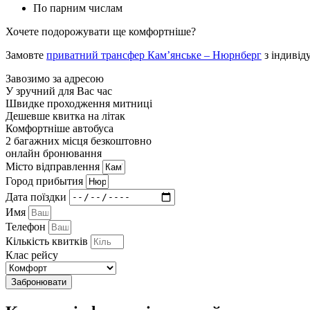
По парним числам
Хочете подорожувати ще комфортніше?
Замовте
приватний трансфер Кам’янське – Нюрнберг
з індивід
Завозимо за адресою
У зручний для Вас час
Швидке проходження митниці
Дешевше квитка на літак
Комфортніше автобуса
2 багажних місця безкоштовно
онлайн бронювання
Мiсто вiдправлення
Город прибытия
Дата поїздки
Имя
Телефон
Кількість квитків
Клас рейсу
Забронювати