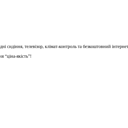
идні сидіння,
телевізор,
клімат-контроль та безкоштовний інтернет
я “ціна-якість”!