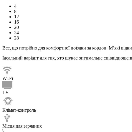
4
8
12
16
20
24
28
Все, що потрібно для комфортної
поїздки
за кордон. М’які відк
Ідеальний варіант для тих, хто шукає оптимальне співвідношенн
Wi-Fi
TV
Клімат-контроль
Місця для зарядних