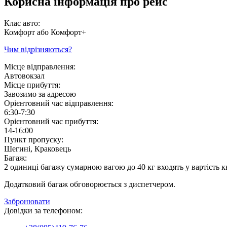
Корисна інформація про рейс
Клас авто:
Комфорт або Комфорт+
Чим відрізняються?
Місце відправлення:
Автовокзал
Місце прибуття:
Завозимо за адресою
Орієнтовний час відправлення:
6:30-7:30
Орієнтовний час прибуття:
14-16:00
Пункт пропуску:
Шегині, Краковець
Багаж:
2 одиниці багажу сумарною вагою до 40 кг входять у вартість к
Додатковий багаж обговорюється з диспетчером.
Забронювати
Довідки за телефоном: