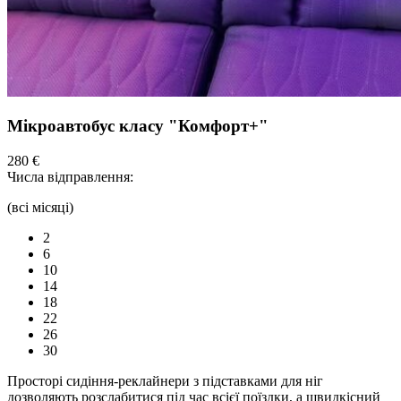
Мікроавтобус класу "Комфорт+"
280 €
Числа відправлення:
(всі місяці)
2
6
10
14
18
22
26
30
Просторі сидіння-реклайнери з підставками для ніг
дозволяють розслабитися під час всієї поїздки, а швидкісний