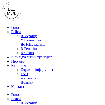
Перейти
до
вмісту
Головна
Рейси
В Україну
У Нiмеччину
До Нідерландів
В Бельгію
В Чехiю
Індивідуальний трансфер
Про нас
Клієнтам
Корисна інформація
FAQ
Автопарк
Новини
Контакти
Головна
Рейси
В Україну