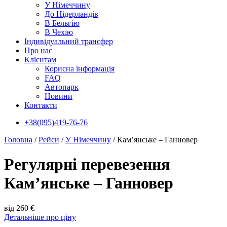
У Нiмеччину
До Нідерландів
В Бельгію
В Чехiю
Індивідуальний трансфер
Про нас
Клієнтам
Корисна інформація
FAQ
Автопарк
Новини
Контакти
+38(095)419-76-76
Головна
/
Рейси
/
У Нiмеччину
/
Кам’янське – Ганновер
Регулярні перевезення
Кам’янське – Ганновер
від 260 €
Детальніше про ціну