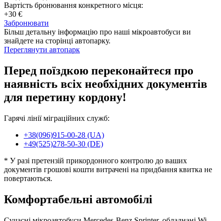
Вартість бронювання конкретного місця:
+30 €
Забронювати
Більш детальну інформацію про наші мікроавтобуси ви
знайдете на сторінці автопарку.
Переглянути автопарк
Перед поїздкою переконайтеся про
наявність всіх необхідних документів
для перетину кордону!
Гарячі лінії міграційних служб:
+38(096)915-00-28 (UA)
+49(525)278-50-30 (DE)
* У разі претензій прикордонного контролю до ваших
документів грошові кошти витрачені на придбання квитка не
повертаються.
Комфортабельні автомобілі
Сучасні мікроавтобуси Mercedes-Benz Sprinter, обладнані Wi-