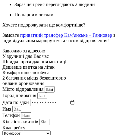
Зараз цей рейс переглядають 2 людини
По парним числам
Хочете подорожувати ще комфортніше?
Замовте
приватний трансфер Кам’янське – Ганновер
з
індивідуальним маршрутом та часом відправлення!
Завозимо за адресою
У зручний для Вас час
Швидке проходження митниці
Дешевше квитка на літак
Комфортніше автобуса
2 багажних місця безкоштовно
онлайн бронювання
Мiсто вiдправлення
Город прибытия
Дата поїздки
Имя
Телефон
Кількість квитків
Клас рейсу