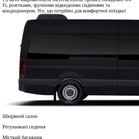
Fi, розетками, зручними відкидними сидіннями та
кондиціонером. Усе, що потрібно для комфортної поїздки!
Шкіряний салон
Регульованi сидіння
Місткий багажник