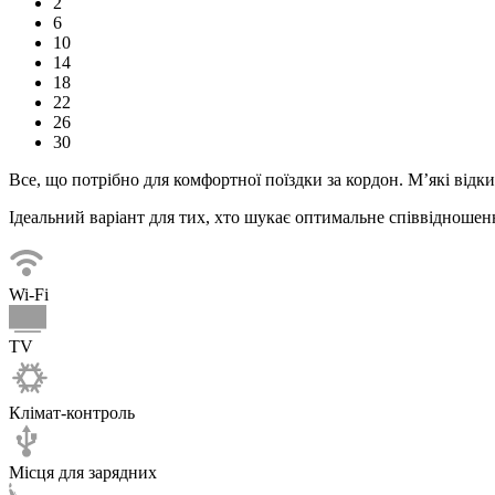
2
6
10
14
18
22
26
30
Все, що потрібно для комфортної
поїздки
за кордон. М’які відк
Ідеальний варіант для тих, хто шукає оптимальне співвідношенн
Wi-Fi
TV
Клімат-контроль
Місця для зарядних