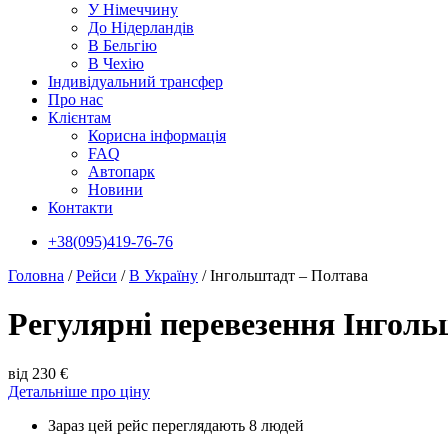
У Нiмеччину
До Нідерландів
В Бельгію
В Чехiю
Індивідуальний трансфер
Про нас
Клієнтам
Корисна інформація
FAQ
Автопарк
Новини
Контакти
+38(095)419-76-76
Головна
/
Рейси
/
В Україну
/
Інгольштадт – Полтава
Регулярні перевезення Інгол
від 230 €
Детальніше про ціну
Зараз цей рейс переглядають 8 людей