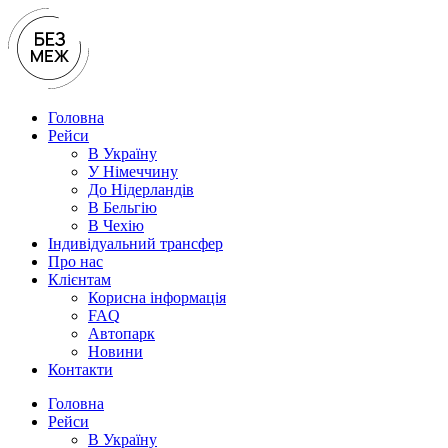
Перейти
до
вмісту
Головна
Рейси
В Україну
У Нiмеччину
До Нідерландів
В Бельгію
В Чехiю
Індивідуальний трансфер
Про нас
Клієнтам
Корисна інформація
FAQ
Автопарк
Новини
Контакти
Головна
Рейси
В Україну