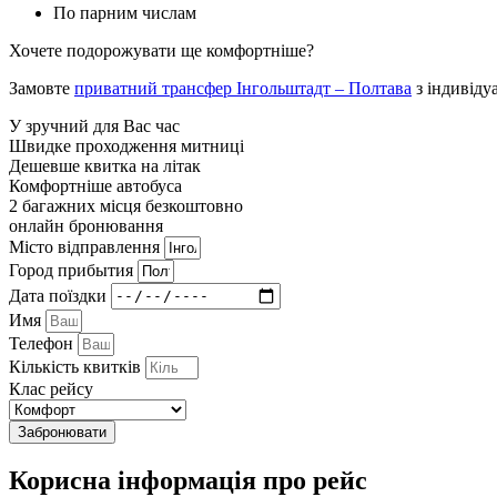
По парним числам
Хочете подорожувати ще комфортніше?
Замовте
приватний трансфер Інгольштадт – Полтава
з індивіду
У зручний для Вас час
Швидке проходження митниці
Дешевше квитка на літак
Комфортніше автобуса
2 багажних місця безкоштовно
онлайн бронювання
Мiсто вiдправлення
Город прибытия
Дата поїздки
Имя
Телефон
Кількість квитків
Клас рейсу
Забронювати
Корисна інформація про рейс