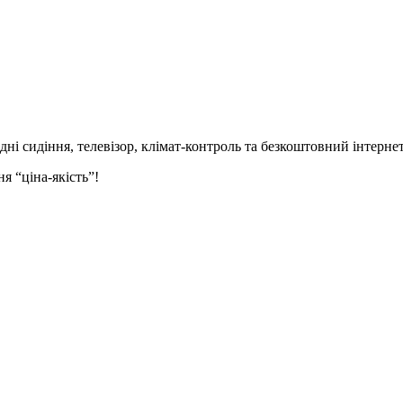
идні сидіння,
телевізор,
клімат-контроль та безкоштовний інтернет
я “ціна-якість”!