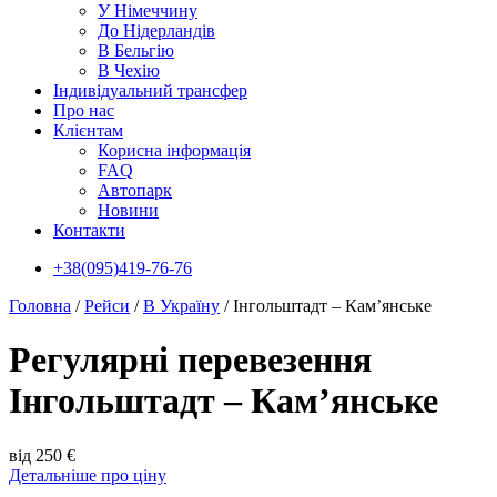
У Нiмеччину
До Нідерландів
В Бельгію
В Чехiю
Індивідуальний трансфер
Про нас
Клієнтам
Корисна інформація
FAQ
Автопарк
Новини
Контакти
+38(095)419-76-76
Головна
/
Рейси
/
В Україну
/
Інгольштадт – Кам’янське
Регулярні перевезення
Інгольштадт – Кам’янське
від 250 €
Детальніше про ціну