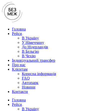
Перейти
до
вмісту
Головна
Рейси
В Україну
У Нiмеччину
До Нідерландів
В Бельгію
В Чехiю
Індивідуальний трансфер
Про нас
Клієнтам
Корисна інформація
FAQ
Автопарк
Новини
Контакти
Головна
Рейси
В Україну