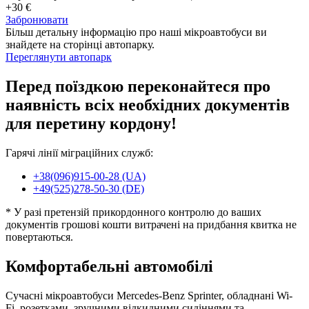
+30 €
Забронювати
Більш детальну інформацію про наші мікроавтобуси ви
знайдете на сторінці автопарку.
Переглянути автопарк
Перед поїздкою переконайтеся про
наявність всіх необхідних документів
для перетину кордону!
Гарячі лінії міграційних служб:
+38(096)915-00-28 (UA)
+49(525)278-50-30 (DE)
* У разі претензій прикордонного контролю до ваших
документів грошові кошти витрачені на придбання квитка не
повертаються.
Комфортабельні автомобілі
Сучасні мікроавтобуси Mercedes-Benz Sprinter, обладнані Wi-
Fi, розетками, зручними відкидними сидіннями та