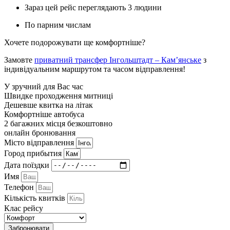
Зараз цей рейс переглядають 3 людини
По парним числам
Хочете подорожувати ще комфортніше?
Замовте
приватний трансфер Інгольштадт – Кам’янське
з
індивідуальним маршрутом та часом відправлення!
У зручний для Вас час
Швидке проходження митниці
Дешевше квитка на літак
Комфортніше автобуса
2 багажних місця безкоштовно
онлайн бронювання
Мiсто вiдправлення
Город прибытия
Дата поїздки
Имя
Телефон
Кількість квитків
Клас рейсу
Забронювати