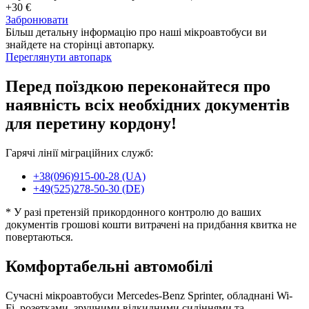
+30 €
Забронювати
Більш детальну інформацію про наші мікроавтобуси ви
знайдете на сторінці автопарку.
Переглянути автопарк
Перед поїздкою переконайтеся про
наявність всіх необхідних документів
для перетину кордону!
Гарячі лінії міграційних служб:
+38(096)915-00-28 (UA)
+49(525)278-50-30 (DE)
* У разі претензій прикордонного контролю до ваших
документів грошові кошти витрачені на придбання квитка не
повертаються.
Комфортабельні автомобілі
Сучасні мікроавтобуси Mercedes-Benz Sprinter, обладнані Wi-
Fi, розетками, зручними відкидними сидіннями та