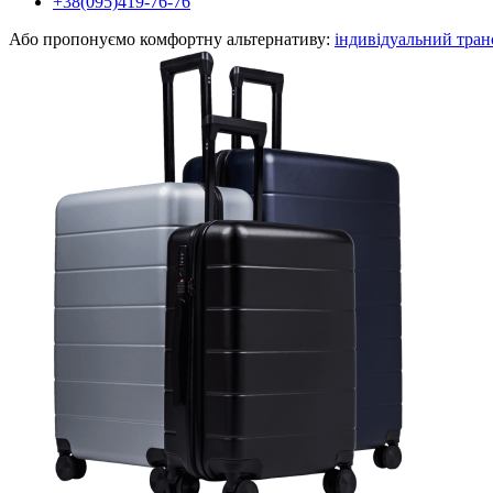
+38(095)419-76-76
Або пропонуємо комфортну альтернативу:
індивідуальний тран