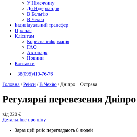
У Нiмеччину
До Нідерландів
В Бельгію
В Чехiю
Індивідуальний трансфер
Про нас
Клієнтам
Корисна інформація
FAQ
Автопарк
Новини
Контакти
+38(095)419-76-76
Головна
/
Рейси
/
В Чехiю
/
Дніпро – Острава
Регулярні перевезення Дніпро
від 220 €
Детальніше про ціну
Зараз цей рейс переглядають 8 людей