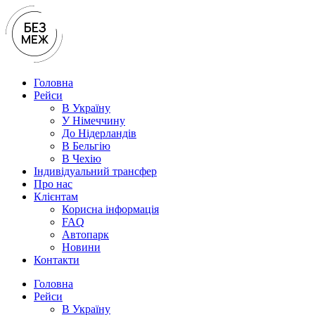
Перейти
до
вмісту
Головна
Рейси
В Україну
У Нiмеччину
До Нідерландів
В Бельгію
В Чехiю
Індивідуальний трансфер
Про нас
Клієнтам
Корисна інформація
FAQ
Автопарк
Новини
Контакти
Головна
Рейси
В Україну