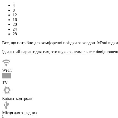
4
8
12
16
20
24
28
Все, що потрібно для комфортної
поїздки
за кордон. М’які відк
Ідеальний варіант для тих, хто шукає оптимальне співвідношенн
Wi-Fi
TV
Клімат-контроль
Місця для зарядних