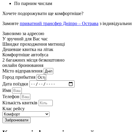
По парним числам
Хочете подорожувати ще комфортніше?
Замовте
приватний трансфер Дніпро – Острава
з індивідуальни
Завозимо за адресою
У зручний для Вас час
Швидке проходження митниці
Дешевше квитка на літак
Комфортніше автобуса
2 багажних місця безкоштовно
онлайн бронювання
Мiсто вiдправлення
Город прибытия
Дата поїздки
Имя
Телефон
Кількість квитків
Клас рейсу
Забронювати