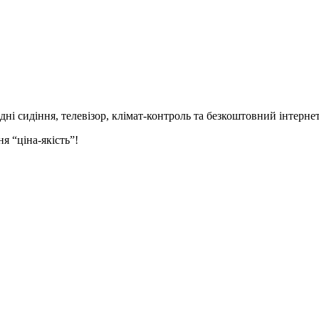
идні сидіння,
телевізор,
клімат-контроль та безкоштовний інтернет
я “ціна-якість”!