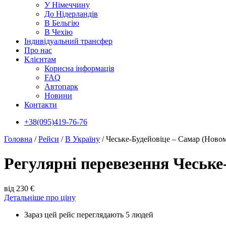
У Нiмеччину
До Нідерландів
В Бельгію
В Чехiю
Індивідуальний трансфер
Про нас
Клієнтам
Корисна інформація
FAQ
Автопарк
Новини
Контакти
+38(095)419-76-76
Головна
/
Рейси
/
В Україну
/
Чеське-Будейовіце – Самар (Ново
Регулярні перевезення Чеське
від 230 €
Детальніше про ціну
Зараз цей рейс переглядають 5 людей