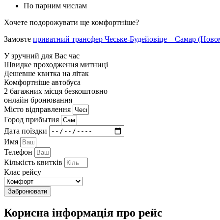
По парним числам
Хочете подорожувати ще комфортніше?
Замовте
приватний трансфер Чеське-Будейовіце – Самар (Ново
У зручний для Вас час
Швидке проходження митниці
Дешевше квитка на літак
Комфортніше автобуса
2 багажних місця безкоштовно
онлайн бронювання
Мiсто вiдправлення
Город прибытия
Дата поїздки
Имя
Телефон
Кількість квитків
Клас рейсу
Забронювати
Корисна інформація про рейс