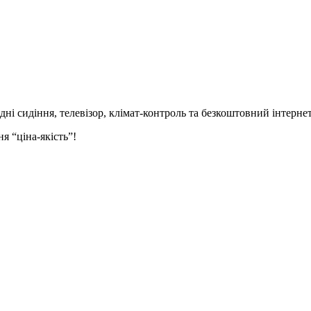
идні сидіння,
телевізор,
клімат-контроль та безкоштовний інтернет
я “ціна-якість”!