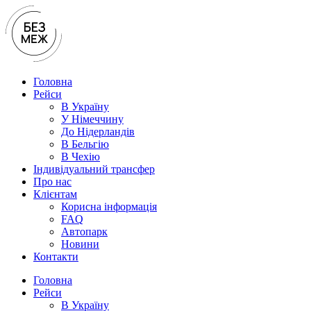
Перейти
до
вмісту
Головна
Рейси
В Україну
У Нiмеччину
До Нідерландів
В Бельгію
В Чехiю
Індивідуальний трансфер
Про нас
Клієнтам
Корисна інформація
FAQ
Автопарк
Новини
Контакти
Головна
Рейси
В Україну