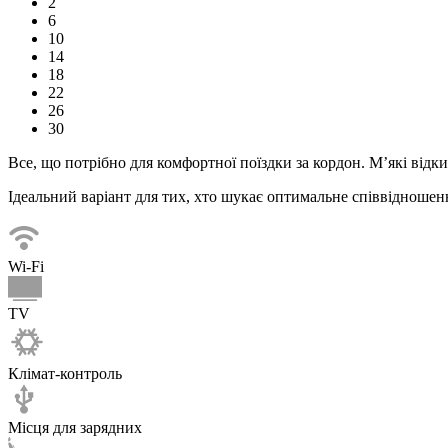
2
6
10
14
18
22
26
30
Все, що потрібно для комфортної
поїздки
за кордон. М’які відк
Ідеальний варіант для тих, хто шукає оптимальне співвідношенн
Wi-Fi
TV
Клімат-контроль
Місця для зарядних