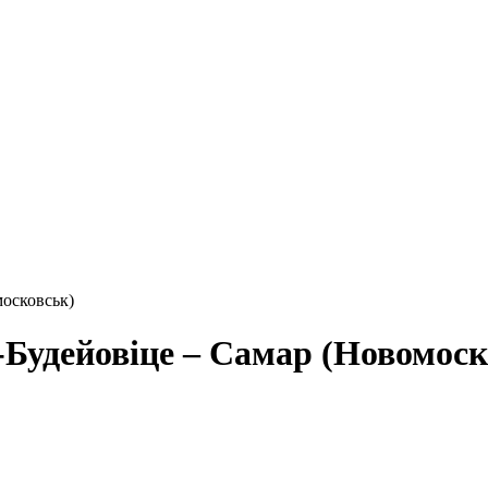
московськ)
-Будейовіце – Самар (Новомоск