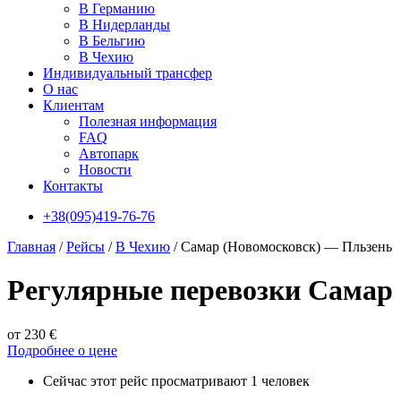
В Германию
В Нидерланды
В Бельгию
В Чехию
Индивидуальный трансфер
О нас
Клиентам
Полезная информация
FAQ
Автопарк
Новости
Контакты
+38(095)419-76-76
Главная
/
Рейсы
/
В Чехию
/
Самар (Новомосковск) — Пльзень
Регулярные перевозки Самар
от 230 €
Подробнее о цене
Сейчас этот рейс просматривают 1 человек